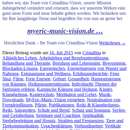
haben wir, das Team von Cristallina-Vision, unsere Mission
dahingehend verändert und erneuert, dass wir unserem Wirken eine
ganz neue Form und neue Inhalte geben werden. Wir bedanken uns
für Ihre langjährige Treue und begrüßen Sie von nun an gerne bei
myeric-music-vision.de …
Herzlichen Dank – Ihr Team von Cristallina-Vision
Weiterlesen
→
Dieser Beitrag wurde am
16. Juli 2015
von
Cristallina
in
Alltägliches Leben
,
Arbeitsleben und Berufsunterstützung
,
Behandlung und Therapie
,
Berufung und Lebenssinn
,
Bewusstsein
,
Blockaden-Lösung
,
Energetisches
,
Energetisierung von Wasser und
Nahrung
,
Entspannung und Wellness
,
Erfahrungsberichte
,
Feng
Shui
,
Filme
,
Freie Energie
,
Geburt
,
Gesundheit
,
Harmonisierung
von Räumen
,
Heilungsunterstützung
,
Individuelle Themen der
Sinfonien erleben
,
Karmische Klärung und Heilung
,
Kinder
,
Klangheilung
,
Kopierschutz
,
Meditation und Gebet
,
Musik-
Downloads
,
MyEric-Music-Vision verstehen
,
Neutralisation von
Fremdeinflüssen
,
Pflege
,
Publikationen
,
Reiki & Klangheilungs-
Reiki
,
Salzgrotten
,
Schule und Beruf
,
Schutz und Segnung
,
Seelen-
und Geistheilung
,
Seminare und Coaching
,
Spiritualität
,
Sterbebegleitung und Hospiz
,
Strahlen und Frequenzen
,
Tiere und
Tierkommunikation
,
Ursachenklärung
,
Verbundpartner
,
Vertikale