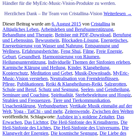
Händler für die MyEric-Music-Vision-Produkte zu werden.
Herzlichen Dank – Ihr Team von Cristallina-Vision
Weiterlesen
→
Dieser Beitrag wurde am
6. August 2015
von
Cristallina
in
Alltägliches Leben
,
Arbeitsleben und Berufsunterstützung
,
Behandlung und Therapie
,
Beiträge mit PDF-Download
,
Berufung
und Lebenssinn
,
Bewusstsein
,
Blockaden-Lösung
,
Energetisches
,
Energetisierung von Wasser und Nahrung
,
Entspannung und
Wellness
,
Erfahrungsberichte
,
Feng Shui
,
Filme
,
Freie Energie
,
Geburt
,
Gesundheit
,
Harmonisierung von Räumen
,
Heilungsunterstützung
,
Individuelle Themen der Sinfonien erleben
,
Karmische Klärung und Heilung
,
Kinder
,
Klangheilung
,
Kopierschutz
,
Meditation und Gebet
,
Musik-Downloads
,
MyEric-
Music-Vision verstehen
,
Neutralisation von Fremdeinflüssen
,
Pflege
,
Publikationen
,
Reiki & Klangheilungs-Reiki
,
Salzgrotten
,
Schule und Beruf
,
Schutz und Segnung
,
Seelen- und Geistheilung
,
Seminare und Coaching
,
Spiritualität
,
Sterbebegleitung und Hospiz
,
Strahlen und Frequenzen
,
Tiere und Tierkommunikation
,
Ursachenklärung
,
Verbundpartner
,
Vertikale Musik einmalig auf der
Welt
,
Yoga - TaiChi - und mehr
,
Zeitenwende
,
Zwischen den Welten
veröffentlicht. Schlagworte:
Aufstieg in´s goldene Zeitalter
,
Das
Erwachen
,
Das Lichttor
,
Die Heil-Sinfonie des Kristallsterns
,
Die
Heil-Sinfonie des Lichtes
,
Die Heil-Sinfonie des Universums
,
Die
Klangwelt der Energien
,
Die kosmische Segnung
,
Die Liebe des