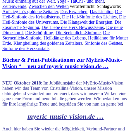
Musik einmalig auf der Welt
,
Yoga - TaiChi - und mehr
,
Zeitenwende
,
Zwischen den Welten
veröffentlicht. Schlagworte:
Aufstieg in´s goldene Zeitalter
,
Das Erwachen
,
Das Lichttor
,
Die
Heil-Sinfonie des Kristallsterns
,
Die Heil-Sinfonie des Lichtes
,
Die
Heil-Sinfonie des Universums
,
Die Klangwelt der Energien
,
Die
kosmische Segnung
,
Die Liebe des Herz-Bewusstseins
,
Die neue
Dimesion I
,
Die Schöpfung
,
Die Seelenlicht-Sinfonie
,
Die
Sternenlicht-Sinfonie
,
Heilklänge des Lebens
,
Heilklänge für Mutter
Erde
,
Klangheilung des goldenen Zeitalters
,
Sinfonie des Geistes
,
Sinfonie des Herzkristalls
.
Bücher & Print-Publikationen zur MyEric-Music-
Vision * – neu auf myeric-music-vision.de …
.
NEU Oktober 2018
: Im Jubiläumsjahr der MyEric-Music-Vision
haben wir, das Team von Cristallina-Vision, unsere Mission
dahingehend verändert und erneuert, dass wir unserem Wirken eine
ganz neue Form und neue Inhalte geben werden. Wir bedanken uns
für Ihre langjährige Treue und begrüßen Sie von nun an gerne bei
myeric-music-vision.de …
Auch hier haben Sie wieder die Möglichkeit, Verbund-Partner und