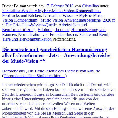
Dieser Beitrag wurde am
17. Februar 2016
von
Cristallina
unter
!Cristallina-Wissen ~ MyEric-Music-Vision-Kompendium -
Feedbacks und Erleben
,
!Cristallina-Wissen ~ MyEric-Music-
Vision-Kompendium - Music-Vision-Anwendungsbereiche
,
2020 ff
~ Die Cristallina-Wissens-Quelle
,
Arbeitsleben und
Berufsunterstützung
,
Erfahrungsberichte
,
Harmonisierung von
Räumen
,
Neutralisation von Fremdeinflüssen
,
Schule und Beruf
,
Tiere und Tierkommunikation
veröffentlicht.
Die neutrale und ganzheitlichen Harmonisierung
aller Lebensformen – Jetzt – Anwendungsbereiche
der Music-Vision **
Hörprobe aus „Die Heil-Sinfonie des Lichtes“ von MyEric
(Hörproben zu allen Sinfonien hier …)
Immer wieder sehen wir mit großer Dankbarkeit und Demut, wie
sehr wir uns glücklich schätzen können, dass wir für diese intensive
Zeit der Erneuerung unseres kosmischen Bewusstseins und darüber
hinaus eine Unterstützung erhalten haben, die uns von der
unermesslichen Liebe der lichtvollen Wesen und Welten
„übermittelt“ wird. Mit diesem Beitrag stellen wir eine Auswahl der
Möglichkeiten vor, die Sie als Mensch und Seele in der
individuellen Wahl und nach Ihrer Seelenbestimmung annehmen