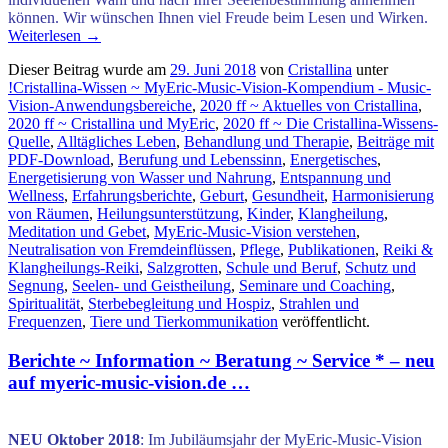
können. Wir wünschen Ihnen viel Freude beim Lesen und Wirken.
Weiterlesen
→
Dieser Beitrag wurde am
29. Juni 2018
von
Cristallina
unter
!Cristallina-Wissen ~ MyEric-Music-Vision-Kompendium - Music-
Vision-Anwendungsbereiche
,
2020 ff ~ Aktuelles von Cristallina
,
2020 ff ~ Cristallina und MyEric
,
2020 ff ~ Die Cristallina-Wissens-
Quelle
,
Alltägliches Leben
,
Behandlung und Therapie
,
Beiträge mit
PDF-Download
,
Berufung und Lebenssinn
,
Energetisches
,
Energetisierung von Wasser und Nahrung
,
Entspannung und
Wellness
,
Erfahrungsberichte
,
Geburt
,
Gesundheit
,
Harmonisierung
von Räumen
,
Heilungsunterstützung
,
Kinder
,
Klangheilung
,
Meditation und Gebet
,
MyEric-Music-Vision verstehen
,
Neutralisation von Fremdeinflüssen
,
Pflege
,
Publikationen
,
Reiki &
Klangheilungs-Reiki
,
Salzgrotten
,
Schule und Beruf
,
Schutz und
Segnung
,
Seelen- und Geistheilung
,
Seminare und Coaching
,
Spiritualität
,
Sterbebegleitung und Hospiz
,
Strahlen und
Frequenzen
,
Tiere und Tierkommunikation
veröffentlicht.
Berichte ~ Information ~ Beratung ~ Service * – neu
auf myeric-music-vision.de …
.
NEU Oktober 2018
: Im Jubiläumsjahr der MyEric-Music-Vision