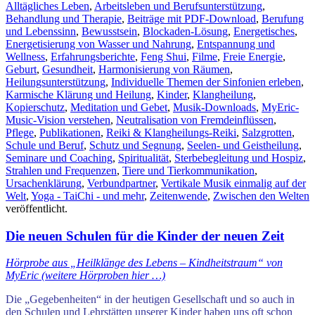
Alltägliches Leben
,
Arbeitsleben und Berufsunterstützung
,
Behandlung und Therapie
,
Beiträge mit PDF-Download
,
Berufung
und Lebenssinn
,
Bewusstsein
,
Blockaden-Lösung
,
Energetisches
,
Energetisierung von Wasser und Nahrung
,
Entspannung und
Wellness
,
Erfahrungsberichte
,
Feng Shui
,
Filme
,
Freie Energie
,
Geburt
,
Gesundheit
,
Harmonisierung von Räumen
,
Heilungsunterstützung
,
Individuelle Themen der Sinfonien erleben
,
Karmische Klärung und Heilung
,
Kinder
,
Klangheilung
,
Kopierschutz
,
Meditation und Gebet
,
Musik-Downloads
,
MyEric-
Music-Vision verstehen
,
Neutralisation von Fremdeinflüssen
,
Pflege
,
Publikationen
,
Reiki & Klangheilungs-Reiki
,
Salzgrotten
,
Schule und Beruf
,
Schutz und Segnung
,
Seelen- und Geistheilung
,
Seminare und Coaching
,
Spiritualität
,
Sterbebegleitung und Hospiz
,
Strahlen und Frequenzen
,
Tiere und Tierkommunikation
,
Ursachenklärung
,
Verbundpartner
,
Vertikale Musik einmalig auf der
Welt
,
Yoga - TaiChi - und mehr
,
Zeitenwende
,
Zwischen den Welten
veröffentlicht.
Die neuen Schulen für die Kinder der neuen Zeit
Hörprobe aus „Heilklänge des Lebens – Kindheitstraum“ von
MyEric (weitere Hörproben hier …)
.
Die „Gegebenheiten“ in der heutigen Gesellschaft und so auch in
den Schulen und Lehrstätten unserer Kinder haben uns oft schon