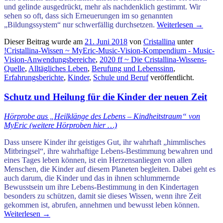
und gelinde ausgedrückt, mehr als nachdenklich gestimmt. Wir
sehen so oft, dass sich Erneuerungen im so genannten
„Bildungssystem“ nur schwerfällig durchsetzen.
Weiterlesen
→
Dieser Beitrag wurde am
21. Juni 2018
von
Cristallina
unter
!Cristallina-Wissen ~ MyEric-Music-Vision-Kompendium - Music-
Vision-Anwendungsbereiche
,
2020 ff ~ Die Cristallina-Wissens-
Quelle
,
Alltägliches Leben
,
Berufung und Lebenssinn
,
Erfahrungsberichte
,
Kinder
,
Schule und Beruf
veröffentlicht.
Schutz und Heilung für die Kinder der neuen Zeit
Hörprobe aus „Heilklänge des Lebens – Kindheitstraum“ von
MyEric (weitere Hörproben hier …)
.
Dass unsere Kinder ihr geistiges Gut, ihr wahrhaft „himmlisches
Mitbringsel“, ihre wahrhaftige Lebens-Bestimmung bewahren und
eines Tages leben können, ist ein Herzensanliegen von allen
Menschen, die Kinder auf diesem Planeten begleiten. Dabei geht es
auch darum, die Kinder und das in ihnen schlummernde
Bewusstsein um ihre Lebens-Bestimmung in den Kindertagen
besonders zu schützen, damit sie dieses Wissen, wenn ihre Zeit
gekommen ist, abrufen, annehmen und bewusst leben können.
Weiterlesen
→