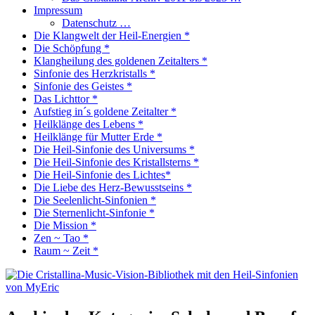
Impressum
Datenschutz …
Die Klangwelt der Heil-Energien *
Die Schöpfung *
Klangheilung des goldenen Zeitalters *
Sinfonie des Herzkristalls *
Sinfonie des Geistes *
Das Lichttor *
Aufstieg in´s goldene Zeitalter *
Heilklänge des Lebens *
Heilklänge für Mutter Erde *
Die Heil-Sinfonie des Universums *
Die Heil-Sinfonie des Kristallsterns *
Die Heil-Sinfonie des Lichtes*
Die Liebe des Herz-Bewusstseins *
Die Seelenlicht-Sinfonien *
Die Sternenlicht-Sinfonie *
Die Mission *
Zen ~ Tao *
Raum ~ Zeit *