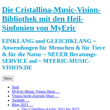
Zum
Die Cristallina-Music-Vision-
Inhalt
springen
Bibliothek mit den Heil-
Sinfonien von MyEric
EINKLANG und GLEICHKLANG ~
Anwendungen für Menschen & für Tiere
& für die Natur ~ NEUER Beratungs-
SERVICE auf ~ MYERIC-MUSIC-
VISION.DE
Menü
Start
MyEric-Music-Vision-Shop …
Vision-Seele-Energie-Shop …
Tierhilfe …
Blog 2023 …
Das Cristallina-Archiv 2011 bis 2023 …