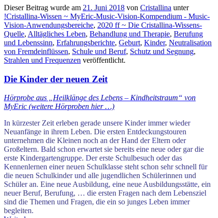
Dieser Beitrag wurde am
21. Juni 2018
von
Cristallina
unter
!Cristallina-Wissen ~ MyEric-Music-Vision-Kompendium - Music-
Vision-Anwendungsbereiche
,
2020 ff ~ Die Cristallina-Wissens-
Quelle
,
Alltägliches Leben
,
Behandlung und Therapie
,
Berufung
und Lebenssinn
,
Erfahrungsberichte
,
Geburt
,
Kinder
,
Neutralisation
von Fremdeinflüssen
,
Schule und Beruf
,
Schutz und Segnung
,
Strahlen und Frequenzen
veröffentlicht.
Die Kinder der neuen Zeit
Hörprobe aus „Heilklänge des Lebens – Kindheitstraum“ von
MyEric (weitere Hörproben hier …)
.
In kürzester Zeit erleben gerade unsere Kinder immer wieder
Neuanfänge in ihrem Leben. Die ersten Entdeckungstouren
unternehmen die Kleinen noch an der Hand der Eltern oder
Großeltern. Bald schon erwartet sie bereits e
ine neue oder gar die
erste Kindergartengruppe. Der erste Schulbesuch oder das
Kennenlernen einer neuen Schulklasse steht schon sehr schnell für
die neuen Schulkinder und alle jugendlichen Schülerinnen und
Schüler an. Eine neue Ausbildung, eine neue Ausbildungsstätte, ein
neuer Beruf, Berufung, … die ersten Fragen nach dem Lebensziel
sind die Themen und Fragen, die ein so junges Leben immer
begleiten.