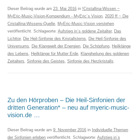
Dieser Beitrag wurde am
23. Mai 2016
in
!Cristallina-Wissen ~
MyEric-Music-Vision-Kompendium - MyEric´s Vision
,
2020 ff ~ Die
Cristallina-Wissens-Quelle
,
MyEric-Music-Vision verstehen
veröffentlicht. Schlagworte:
Aufstieg in´s goldene Zeitalter
,
Das
Lichttor
,
Die Heil-Sinfonie des Kristallsterns
,
Die Heil-Sinfonie des
Universums
,
Die Klangwelt der Energien
,
Die Schöpfung
,
Heilklänge
des Lebens
,
Heilklänge für Mutter Erde
,
Klangheilung des goldenen
Zeitalters
,
Sinfonie des Geistes
,
Sinfonie des Herzkristalls
.
Zu den Hörproben – Die Heil-Sinfonien der
dritten Generation* – neu auf myeric-music-
vision.de …
Dieser Beitrag wurde am
9. November 2016
in
Individuelle Themen
der Sinfonien erleben
veröffentlicht. Schlagworte:
Aufstieg in´s