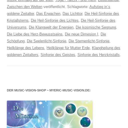
Zwischen den Welten
veröffentlicht. Schlagworte:
Aufstieg in´s
goldene Zeitalter
,
Das Erwachen
,
Das Lichttor
,
Die Heil-Sinfonie des
Kristallsterns
,
Die Heil-Sinfonie des Lichtes
,
Die Heil-Sinfonie des
Universums
,
Die Klangwelt der Energien
,
Die kosmische Segnung
,
Die Liebe des Herz-Bewusstseins
,
Die neue Dimesion I
,
Die
Schöpfung
,
Die Seelenlicht-Sinfonie
,
Die Sternenlicht-Sinfonie
,
Heilklänge des Lebens
,
Heilklänge für Mutter Erde
,
Klangheilung des
goldenen Zeitalters
,
Sinfonie des Geistes
,
Sinfonie des Herzkristalls
.
DER MUSIC-VISION-SHOP ~ MYERIC-MUSIC-VISION.DE: