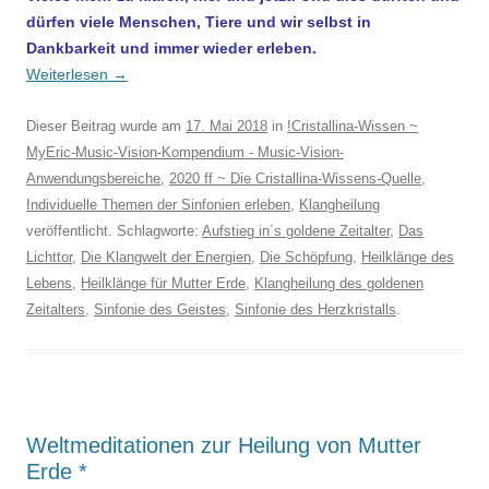
dürfen viele Menschen, Tiere und wir selbst in
Dankbarkeit und immer wieder erleben.
Weiterlesen
→
Dieser Beitrag wurde am
17. Mai 2018
in
!Cristallina-Wissen ~
MyEric-Music-Vision-Kompendium - Music-Vision-
Anwendungsbereiche
,
2020 ff ~ Die Cristallina-Wissens-Quelle
,
Individuelle Themen der Sinfonien erleben
,
Klangheilung
veröffentlicht. Schlagworte:
Aufstieg in´s goldene Zeitalter
,
Das
Lichttor
,
Die Klangwelt der Energien
,
Die Schöpfung
,
Heilklänge des
Lebens
,
Heilklänge für Mutter Erde
,
Klangheilung des goldenen
Zeitalters
,
Sinfonie des Geistes
,
Sinfonie des Herzkristalls
.
Weltmeditationen zur Heilung von Mutter
Erde *