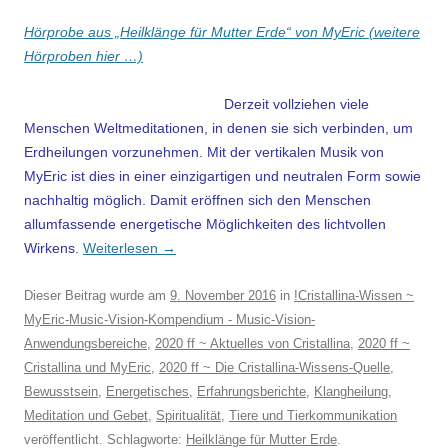
Hörprobe aus „Heilklänge für Mutter Erde“ von MyEric (weitere
Hörproben hier …)
Derzeit vollziehen viele
Menschen Weltmeditationen, in denen sie sich verbinden, um
Erdheilungen vorzunehmen. Mit der vertikalen Musik von
MyEric ist dies in einer einzigartigen und
neutralen Form sowie
nachhaltig möglich.
Damit eröffnen sich den Menschen
allumfassende energetische Möglichkeiten des
lichtvollen
Wirkens.
Weiterlesen
→
Dieser Beitrag wurde am
9. November 2016
in
!Cristallina-Wissen ~
MyEric-Music-Vision-Kompendium - Music-Vision-
Anwendungsbereiche
,
2020 ff ~ Aktuelles von Cristallina
,
2020 ff ~
Cristallina und MyEric
,
2020 ff ~ Die Cristallina-Wissens-Quelle
,
Bewusstsein
,
Energetisches
,
Erfahrungsberichte
,
Klangheilung
,
Meditation und Gebet
,
Spiritualität
,
Tiere und Tierkommunikation
veröffentlicht. Schlagworte:
Heilklänge für Mutter Erde
.