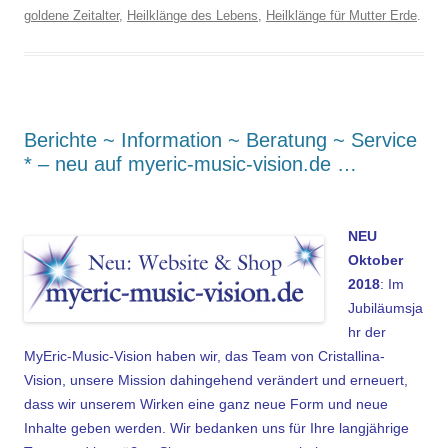
goldene Zeitalter
,
Heilklänge des Lebens
,
Heilklänge für Mutter Erde
.
Berichte ~ Information ~ Beratung ~ Service
* – neu auf myeric-music-vision.de …
.
NEU
Oktober
2018
: Im
Jubiläumsja
hr der
MyEric-Music-Vision haben wir, das Team von Cristallina-
Vision, unsere Mission dahingehend verändert und erneuert,
dass wir unserem Wirken eine ganz neue Form und neue
Inhalte geben werden. Wir bedanken uns für Ihre langjährige