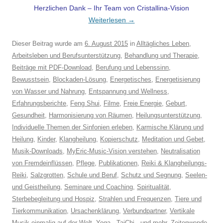
Herzlichen Dank – Ihr Team von Cristallina-Vision
Weiterlesen
→
Dieser Beitrag wurde am
6. August 2015
in
Alltägliches Leben
,
Arbeitsleben und Berufsunterstützung
,
Behandlung und Therapie
,
Beiträge mit PDF-Download
,
Berufung und Lebenssinn
,
Bewusstsein
,
Blockaden-Lösung
,
Energetisches
,
Energetisierung
von Wasser und Nahrung
,
Entspannung und Wellness
,
Erfahrungsberichte
,
Feng Shui
,
Filme
,
Freie Energie
,
Geburt
,
Gesundheit
,
Harmonisierung von Räumen
,
Heilungsunterstützung
,
Individuelle Themen der Sinfonien erleben
,
Karmische Klärung und
Heilung
,
Kinder
,
Klangheilung
,
Kopierschutz
,
Meditation und Gebet
,
Musik-Downloads
,
MyEric-Music-Vision verstehen
,
Neutralisation
von Fremdeinflüssen
,
Pflege
,
Publikationen
,
Reiki & Klangheilungs-
Reiki
,
Salzgrotten
,
Schule und Beruf
,
Schutz und Segnung
,
Seelen-
und Geistheilung
,
Seminare und Coaching
,
Spiritualität
,
Sterbebegleitung und Hospiz
,
Strahlen und Frequenzen
,
Tiere und
Tierkommunikation
,
Ursachenklärung
,
Verbundpartner
,
Vertikale
Musik einmalig auf der Welt
,
Yoga - TaiChi - und mehr
,
Zeitenwende
,