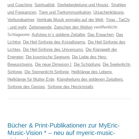
und Coaching
,
Spiritualität
,
Sterbebegleitung und Hospiz
,
Strahlen
und Frequenzen
,
Tiere und Tierkommunikation
,
Ursachenklärung
,
Verbundpartner
,
Vertikale Musik einmalig auf der Welt
,
Yoga - TaiChi
- und mehr
,
Zeitenwende
,
Zwischen den Welten
veröffentlicht.
Schlagworte:
Aufstieg in´s goldene Zeitalter
,
Das Erwachen
,
Das
Lichttor
,
Die Heil-Sinfonie des Kristallsterns
,
Die Heil-Sinfonie des
Lichtes
,
Die Heil-Sinfonie des Universums
,
Die Klangwelt der
Energien
,
Die kosmische Segnung
,
Die Liebe des Herz-
Bewusstseins
,
Die neue Dimesion I
,
Die Schöpfung
,
Die Seelenlicht-
Sinfonie
,
Die Sternenlicht-Sinfonie
,
Heilklänge des Lebens
,
Heilklänge für Mutter Erde
,
Klangheilung des goldenen Zeitalters
,
Sinfonie des Geistes
,
Sinfonie des Herzkristalls
.
Bücher & Print-Publikationen zur MyEric-
Music-Vision * – neu auf myeric-music-