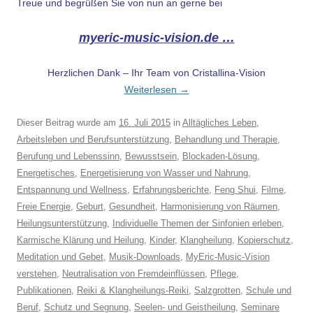
Treue und begrüßen Sie von nun an gerne bei
myeric-music-vision.de …
Herzlichen Dank – Ihr Team von Cristallina-Vision
Weiterlesen
→
Dieser Beitrag wurde am
16. Juli 2015
in
Alltägliches Leben
,
Arbeitsleben und Berufsunterstützung
,
Behandlung und Therapie
,
Berufung und Lebenssinn
,
Bewusstsein
,
Blockaden-Lösung
,
Energetisches
,
Energetisierung von Wasser und Nahrung
,
Entspannung und Wellness
,
Erfahrungsberichte
,
Feng Shui
,
Filme
,
Freie Energie
,
Geburt
,
Gesundheit
,
Harmonisierung von Räumen
,
Heilungsunterstützung
,
Individuelle Themen der Sinfonien erleben
,
Karmische Klärung und Heilung
,
Kinder
,
Klangheilung
,
Kopierschutz
,
Meditation und Gebet
,
Musik-Downloads
,
MyEric-Music-Vision
verstehen
,
Neutralisation von Fremdeinflüssen
,
Pflege
,
Publikationen
,
Reiki & Klangheilungs-Reiki
,
Salzgrotten
,
Schule und
Beruf
,
Schutz und Segnung
,
Seelen- und Geistheilung
,
Seminare