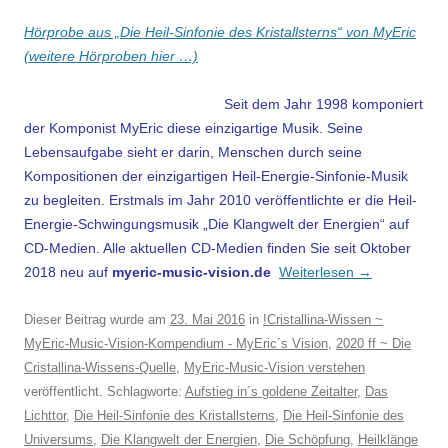
Hörprobe aus „Die Heil-Sinfonie des Kristallsterns“ von MyEric
(weitere Hörproben hier …)
Seit dem Jahr 1998 komponiert
der Komponist MyEric diese einzigartige Musik.
Seine
Lebensaufgabe sieht er darin, Menschen
durch seine
Kompositionen
der einzigartigen Heil-Energie-Sinfonie-Musik
zu begleiten. Erstmals im Jahr 2010 veröffentlichte er die H
eil-
E
nergie-Schwingungsmusik „Die Klangwelt der Energien“ auf
CD-Medien. Alle aktuellen CD-Medien finden Sie seit Oktober
2018 neu auf
myeric-music-vision.de
Weiterlesen
→
Dieser Beitrag wurde am
23. Mai 2016
in
!Cristallina-Wissen ~
MyEric-Music-Vision-Kompendium - MyEric´s Vision
,
2020 ff ~ Die
Cristallina-Wissens-Quelle
,
MyEric-Music-Vision verstehen
veröffentlicht. Schlagworte:
Aufstieg in´s goldene Zeitalter
,
Das
Lichttor
,
Die Heil-Sinfonie des Kristallsterns
,
Die Heil-Sinfonie des
Universums
,
Die Klangwelt der Energien
,
Die Schöpfung
,
Heilklänge