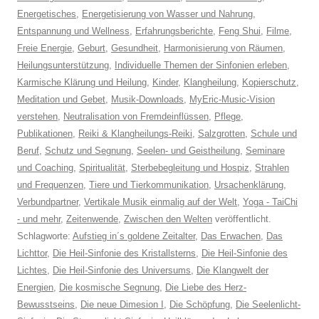
Energetisches
,
Energetisierung von Wasser und Nahrung
,
Entspannung und Wellness
,
Erfahrungsberichte
,
Feng Shui
,
Filme
,
Freie Energie
,
Geburt
,
Gesundheit
,
Harmonisierung von Räumen
,
Heilungsunterstützung
,
Individuelle Themen der Sinfonien erleben
,
Karmische Klärung und Heilung
,
Kinder
,
Klangheilung
,
Kopierschutz
,
Meditation und Gebet
,
Musik-Downloads
,
MyEric-Music-Vision
verstehen
,
Neutralisation von Fremdeinflüssen
,
Pflege
,
Publikationen
,
Reiki & Klangheilungs-Reiki
,
Salzgrotten
,
Schule und
Beruf
,
Schutz und Segnung
,
Seelen- und Geistheilung
,
Seminare
und Coaching
,
Spiritualität
,
Sterbebegleitung und Hospiz
,
Strahlen
und Frequenzen
,
Tiere und Tierkommunikation
,
Ursachenklärung
,
Verbundpartner
,
Vertikale Musik einmalig auf der Welt
,
Yoga - TaiChi
- und mehr
,
Zeitenwende
,
Zwischen den Welten
veröffentlicht.
Schlagworte:
Aufstieg in´s goldene Zeitalter
,
Das Erwachen
,
Das
Lichttor
,
Die Heil-Sinfonie des Kristallsterns
,
Die Heil-Sinfonie des
Lichtes
,
Die Heil-Sinfonie des Universums
,
Die Klangwelt der
Energien
,
Die kosmische Segnung
,
Die Liebe des Herz-
Bewusstseins
,
Die neue Dimesion I
,
Die Schöpfung
,
Die Seelenlicht-