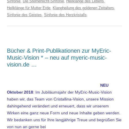
Sinfonie
,
Die Sternenlicht-Sinfonie
,
Heilklänge des Lebens
,
Heilklänge für Mutter Erde
,
Klangheilung des goldenen Zeitalters
,
Sinfonie des Geistes
,
Sinfonie des Herzkristalls
.
Bücher & Print-Publikationen zur MyEric-
Music-Vision * – neu auf myeric-music-
vision.de …
.
NEU
Oktober 2018
: Im Jubiläumsjahr der MyEric-Music-Vision
haben wir, das Team von Cristallina-Vision, unsere Mission
dahingehend verändert und erneuert, dass wir unserem
Wirken eine ganz neue Form und neue Inhalte geben werden.
Wir bedanken uns für Ihre langjährige Treue und begrüßen Sie
von nun an gerne bei