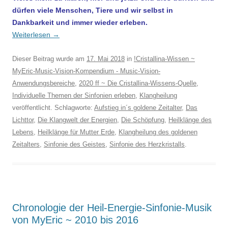
dürfen viele Menschen, Tiere und wir selbst in
Dankbarkeit und immer wieder erleben.
Weiterlesen
→
Dieser Beitrag wurde am
17. Mai 2018
in
!Cristallina-Wissen ~
MyEric-Music-Vision-Kompendium - Music-Vision-
Anwendungsbereiche
,
2020 ff ~ Die Cristallina-Wissens-Quelle
,
Individuelle Themen der Sinfonien erleben
,
Klangheilung
veröffentlicht. Schlagworte:
Aufstieg in´s goldene Zeitalter
,
Das
Lichttor
,
Die Klangwelt der Energien
,
Die Schöpfung
,
Heilklänge des
Lebens
,
Heilklänge für Mutter Erde
,
Klangheilung des goldenen
Zeitalters
,
Sinfonie des Geistes
,
Sinfonie des Herzkristalls
.
Chronologie der Heil-Energie-Sinfonie-Musik
von MyEric ~ 2010 bis 2016