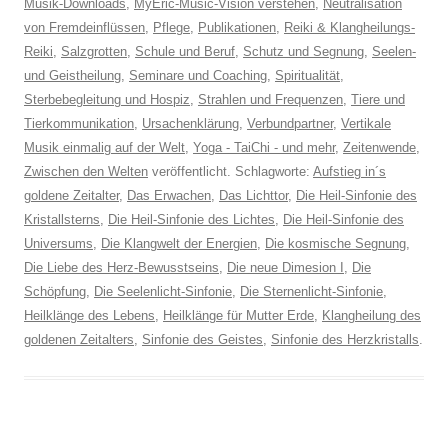
Musik-Downloads
,
MyEric-Music-Vision verstehen
,
Neutralisation
von Fremdeinflüssen
,
Pflege
,
Publikationen
,
Reiki & Klangheilungs-
Reiki
,
Salzgrotten
,
Schule und Beruf
,
Schutz und Segnung
,
Seelen-
und Geistheilung
,
Seminare und Coaching
,
Spiritualität
,
Sterbebegleitung und Hospiz
,
Strahlen und Frequenzen
,
Tiere und
Tierkommunikation
,
Ursachenklärung
,
Verbundpartner
,
Vertikale
Musik einmalig auf der Welt
,
Yoga - TaiChi - und mehr
,
Zeitenwende
,
Zwischen den Welten
veröffentlicht. Schlagworte:
Aufstieg in´s
goldene Zeitalter
,
Das Erwachen
,
Das Lichttor
,
Die Heil-Sinfonie des
Kristallsterns
,
Die Heil-Sinfonie des Lichtes
,
Die Heil-Sinfonie des
Universums
,
Die Klangwelt der Energien
,
Die kosmische Segnung
,
Die Liebe des Herz-Bewusstseins
,
Die neue Dimesion I
,
Die
Schöpfung
,
Die Seelenlicht-Sinfonie
,
Die Sternenlicht-Sinfonie
,
Heilklänge des Lebens
,
Heilklänge für Mutter Erde
,
Klangheilung des
goldenen Zeitalters
,
Sinfonie des Geistes
,
Sinfonie des Herzkristalls
.