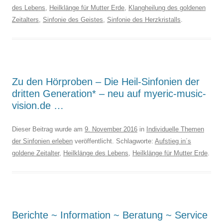
des Lebens
,
Heilklänge für Mutter Erde
,
Klangheilung des goldenen
Zeitalters
,
Sinfonie des Geistes
,
Sinfonie des Herzkristalls
.
Zu den Hörproben – Die Heil-Sinfonien der
dritten Generation* – neu auf myeric-music-
vision.de …
Dieser Beitrag wurde am
9. November 2016
in
Individuelle Themen
der Sinfonien erleben
veröffentlicht. Schlagworte:
Aufstieg in´s
goldene Zeitalter
,
Heilklänge des Lebens
,
Heilklänge für Mutter Erde
.
Berichte ~ Information ~ Beratung ~ Service