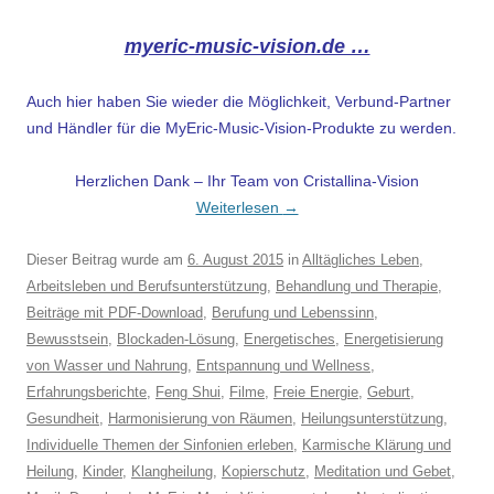
myeric-music-vision.de …
Auch hier haben Sie wieder die Möglichkeit, Verbund-Partner
und Händler für die MyEric-Music-Vision-Produkte zu werden.
Herzlichen Dank – Ihr Team von Cristallina-Vision
Weiterlesen
→
Dieser Beitrag wurde am
6. August 2015
in
Alltägliches Leben
,
Arbeitsleben und Berufsunterstützung
,
Behandlung und Therapie
,
Beiträge mit PDF-Download
,
Berufung und Lebenssinn
,
Bewusstsein
,
Blockaden-Lösung
,
Energetisches
,
Energetisierung
von Wasser und Nahrung
,
Entspannung und Wellness
,
Erfahrungsberichte
,
Feng Shui
,
Filme
,
Freie Energie
,
Geburt
,
Gesundheit
,
Harmonisierung von Räumen
,
Heilungsunterstützung
,
Individuelle Themen der Sinfonien erleben
,
Karmische Klärung und
Heilung
,
Kinder
,
Klangheilung
,
Kopierschutz
,
Meditation und Gebet
,