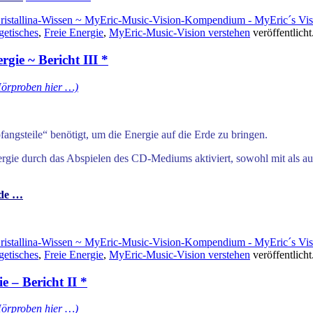
ristallina-Wissen ~ MyEric-Music-Vision-Kompendium - MyEric´s Vis
getisches
,
Freie Energie
,
MyEric-Music-Vision verstehen
veröffentlicht
ie ~ Bericht III *
Hörproben hier …)
ngsteile“ benötigt, um die Energie auf die Erde zu bringen.
ergie durch das Abspielen des CD-Mediums aktiviert, sowohl mit als a
.de …
ristallina-Wissen ~ MyEric-Music-Vision-Kompendium - MyEric´s Vis
getisches
,
Freie Energie
,
MyEric-Music-Vision verstehen
veröffentlicht
e – Bericht II *
Hörproben hier …)