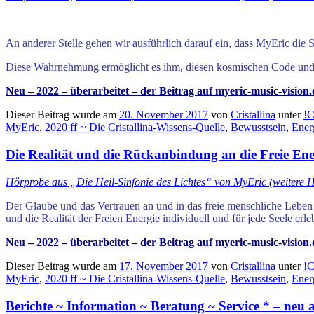
An anderer Stelle gehen wir ausführlich darauf ein, dass MyEric di
Diese Wahrnehmung ermöglicht es ihm, diesen kosmischen Code und d
Neu – 2022 – überarbeitet – der Beitrag auf myeric-music-vision
Dieser Beitrag wurde am
20. November 2017
von
Cristallina
unter
!C
MyEric
,
2020 ff ~ Die Cristallina-Wissens-Quelle
,
Bewusstsein
,
Ener
Die Realität und die Rückanbindung an die Freie Ener
Hörprobe aus „Die Heil-Sinfonie des Lichtes“ von MyEric (weitere 
Der Glaube und das Vertrauen an und in das freie menschliche Leben a
und
die Re
alität
der Freien Energie
individuell und für jede Seele erle
Neu – 2022 – überarbeitet – der Beitrag auf myeric-music-vision
Dieser Beitrag wurde am
17. November 2017
von
Cristallina
unter
!C
MyEric
,
2020 ff ~ Die Cristallina-Wissens-Quelle
,
Bewusstsein
,
Ener
Berichte ~ Information ~ Beratung ~ Service * – neu 