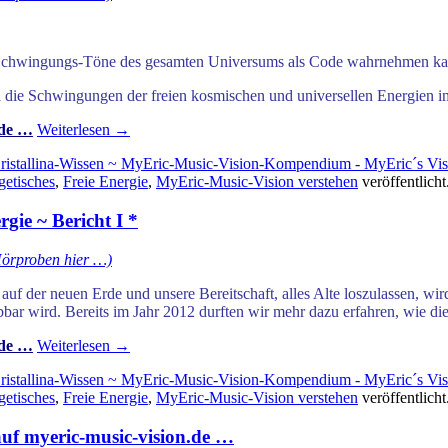
e Schwingungs-Töne des gesamten Universums als Code wahrnehmen kann
ie Schwingungen der freien kosmischen und universellen Energien im
.de …
Weiterlesen
→
ristallina-Wissen ~ MyEric-Music-Vision-Kompendium - MyEric´s Vis
getisches
,
Freie Energie
,
MyEric-Music-Vision verstehen
veröffentlicht
gie ~ Bericht I *
Hörproben hier …)
uf der neuen Erde und unsere Bereitschaft, alles Alte loszulassen, wi
bbar wird. Bereits im
Jahr 2012 durften wir mehr dazu erfahren, wie di
.de …
Weiterlesen
→
ristallina-Wissen ~ MyEric-Music-Vision-Kompendium - MyEric´s Vis
getisches
,
Freie Energie
,
MyEric-Music-Vision verstehen
veröffentlicht
auf myeric-music-vision.de …