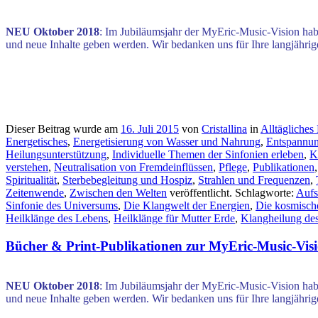
.
NEU Oktober 2018
: Im Jubiläumsjahr der MyEric-Music-Vision hab
und neue Inhalte geben werden. Wir bedanken uns für Ihre langjähri
Dieser Beitrag wurde am
16. Juli 2015
von
Cristallina
in
Alltägliches
Energetisches
,
Energetisierung von Wasser und Nahrung
,
Entspannun
Heilungsunterstützung
,
Individuelle Themen der Sinfonien erleben
,
K
verstehen
,
Neutralisation von Fremdeinflüssen
,
Pflege
,
Publikationen
Spiritualität
,
Sterbebegleitung und Hospiz
,
Strahlen und Frequenzen
,
Zeitenwende
,
Zwischen den Welten
veröffentlicht. Schlagworte:
Aufst
Sinfonie des Universums
,
Die Klangwelt der Energien
,
Die kosmisch
Heilklänge des Lebens
,
Heilklänge für Mutter Erde
,
Klangheilung des
Bücher & Print-Publikationen zur MyEric-Music-Visi
.
NEU Oktober 2018
: Im Jubiläumsjahr der MyEric-Music-Vision hab
und neue Inhalte geben werden. Wir bedanken uns für Ihre langjähri