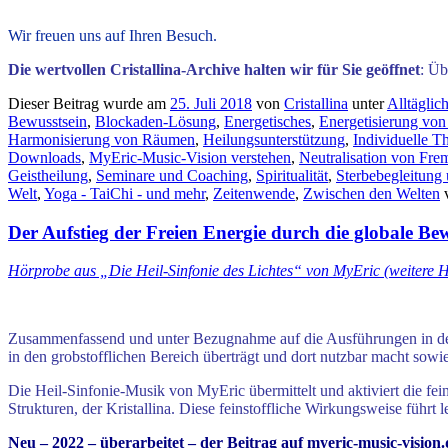
Wir freuen uns auf Ihren Besuch.
Die wertvollen Cristallina-Archive halten wir für Sie geöffnet
: Üb
Dieser Beitrag wurde am
25. Juli 2018
von
Cristallina
unter
Alltäglic
Bewusstsein
,
Blockaden-Lösung
,
Energetisches
,
Energetisierung vo
Harmonisierung von Räumen
,
Heilungsunterstützung
,
Individuelle T
Downloads
,
MyEric-Music-Vision verstehen
,
Neutralisation von Fre
Geistheilung
,
Seminare und Coaching
,
Spiritualität
,
Sterbebegleitung
Welt
,
Yoga - TaiChi - und mehr
,
Zeitenwende
,
Zwischen den Welten
v
Der Aufstieg der Freien Energie durch die globale Be
Hörprobe aus „Die Heil-Sinfonie des Lichtes“ von MyEric (weitere 
Zusammenfassend und unter Bezugnahme auf die Ausführungen in den Ber
in den grobstofflichen Bereich überträgt und dort nutzbar macht sowie
Die Heil-Sinfonie-Musik von MyEric übermittelt und aktiviert die feins
Strukturen, der Kristallina. Diese feinstoffliche Wirkungsweise führ
Neu – 2022 – überarbeitet – der Beitrag auf myeric-music-vision