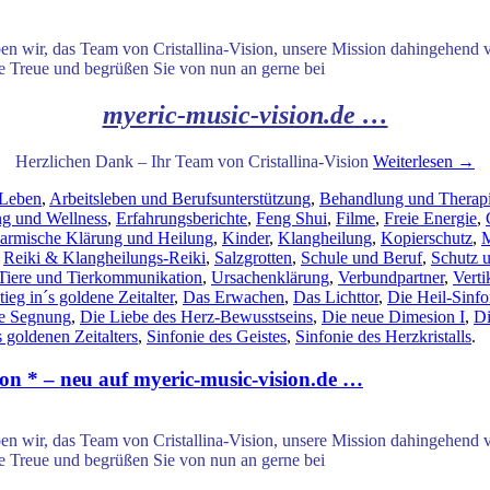
en wir, das Team von Cristallina-Vision, unsere Mission dahingehend 
ge Treue und begrüßen Sie von nun an gerne bei
myeric-music-vision.de …
Herzlichen Dank – Ihr Team von Cristallina-Vision
Weiterlesen
→
 Leben
,
Arbeitsleben und Berufsunterstützung
,
Behandlung und Therap
g und Wellness
,
Erfahrungsberichte
,
Feng Shui
,
Filme
,
Freie Energie
,
armische Klärung und Heilung
,
Kinder
,
Klangheilung
,
Kopierschutz
,
M
,
Reiki & Klangheilungs-Reiki
,
Salzgrotten
,
Schule und Beruf
,
Schutz 
Tiere und Tierkommunikation
,
Ursachenklärung
,
Verbundpartner
,
Verti
ieg in´s goldene Zeitalter
,
Das Erwachen
,
Das Lichttor
,
Die Heil-Sinfon
e Segnung
,
Die Liebe des Herz-Bewusstseins
,
Die neue Dimesion I
,
Di
 goldenen Zeitalters
,
Sinfonie des Geistes
,
Sinfonie des Herzkristalls
.
on * – neu auf myeric-music-vision.de …
en wir, das Team von Cristallina-Vision, unsere Mission dahingehend 
ge Treue und begrüßen Sie von nun an gerne bei