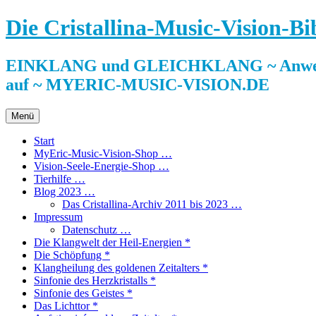
Zum
Die Cristallina-Music-Vision-Bi
Inhalt
springen
EINKLANG und GLEICHKLANG ~ Anwendun
auf ~ MYERIC-MUSIC-VISION.DE
Menü
Start
MyEric-Music-Vision-Shop …
Vision-Seele-Energie-Shop …
Tierhilfe …
Blog 2023 …
Das Cristallina-Archiv 2011 bis 2023 …
Impressum
Datenschutz …
Die Klangwelt der Heil-Energien *
Die Schöpfung *
Klangheilung des goldenen Zeitalters *
Sinfonie des Herzkristalls *
Sinfonie des Geistes *
Das Lichttor *