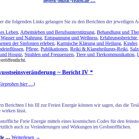
myeric-music-vision.de …
er die folgenden Links gelangen Sie zu den Berichten der jeweiligen
hes Leben
,
Arbeitsleben und Berufsunterstützung
,
Behandlung und The
n Wasser und Nahrung
,
Entspannung und Wellness
,
Erfahrungsberichte
hemen der Sinfonien erleben
,
Karmische Klärung und Heilung
,
Kinder
mdeinflüssen
,
Pflege
,
Publikationen
,
Reiki & Klangheilungs-Reiki
,
Salz
 und Hospiz
,
Strahlen und Frequenzen
,
Tiere und Tierkommunikation
,
eröffentlicht.
wusstseinsveränderung ~ Bericht IV *
Hörproben hier …)
ichten I bis III zur Freien Energie können wir sagen, das die Tesla-K
 wirken lässt.
toffliche Freie Energie mittels eines kosmischen Codes für den feinstof
t letztlich auch zu Veränderungen und Wirkungen im Grobstofflichen.
.de …
Weiterlesen
→