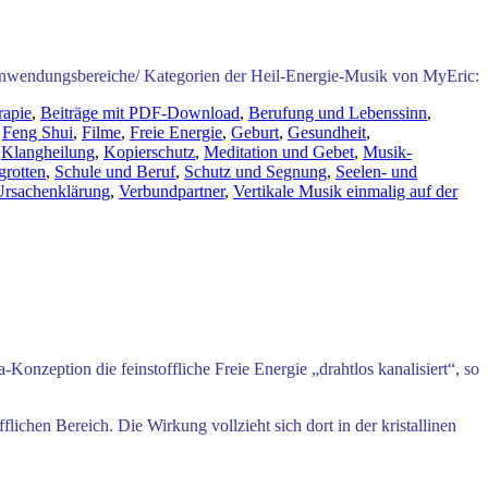
 Anwendungsbereiche/ Kategorien der Heil-Energie-Musik von MyEric:
rapie
,
Beiträge mit PDF-Download
,
Berufung und Lebenssinn
,
,
Feng Shui
,
Filme
,
Freie Energie
,
Geburt
,
Gesundheit
,
,
Klangheilung
,
Kopierschutz
,
Meditation und Gebet
,
Musik-
grotten
,
Schule und Beruf
,
Schutz und Segnung
,
Seelen- und
Ursachenklärung
,
Verbundpartner
,
Vertikale Musik einmalig auf der
onzeption die feinstoffliche Freie Energie „drahtlos kanalisiert“, so
flichen Bereich. Die Wirkung vollzieht sich dort in der kristallinen