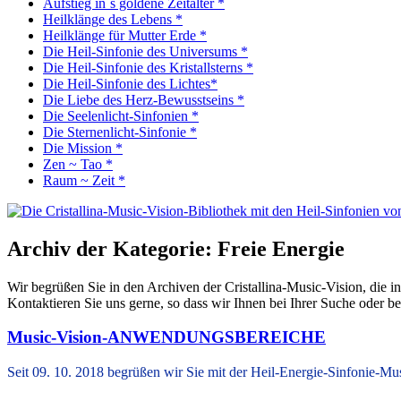
Aufstieg in´s goldene Zeitalter *
Heilklänge des Lebens *
Heilklänge für Mutter Erde *
Die Heil-Sinfonie des Universums *
Die Heil-Sinfonie des Kristallsterns *
Die Heil-Sinfonie des Lichtes*
Die Liebe des Herz-Bewusstseins *
Die Seelenlicht-Sinfonien *
Die Sternenlicht-Sinfonie *
Die Mission *
Zen ~ Tao *
Raum ~ Zeit *
Archiv der Kategorie:
Freie Energie
Wir begrüßen Sie in den Archiven der Cristallina-Music-Vision, die in
Kontaktieren Sie uns gerne, so dass wir Ihnen bei Ihrer Suche oder 
Music-Vision-ANWENDUNGSBEREICHE
Seit 09. 10. 2018 begrüßen wir Sie mit der Heil-Energie-Sinfonie-