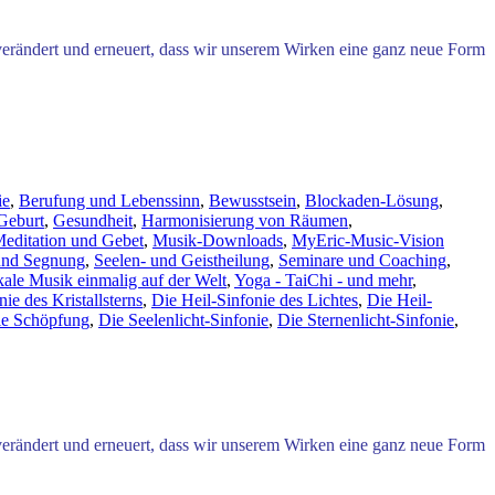
verändert und erneuert, dass wir unserem Wirken eine ganz neue Form
ie
,
Berufung und Lebenssinn
,
Bewusstsein
,
Blockaden-Lösung
,
Geburt
,
Gesundheit
,
Harmonisierung von Räumen
,
editation und Gebet
,
Musik-Downloads
,
MyEric-Music-Vision
und Segnung
,
Seelen- und Geistheilung
,
Seminare und Coaching
,
kale Musik einmalig auf der Welt
,
Yoga - TaiChi - und mehr
,
ie des Kristallsterns
,
Die Heil-Sinfonie des Lichtes
,
Die Heil-
e Schöpfung
,
Die Seelenlicht-Sinfonie
,
Die Sternenlicht-Sinfonie
,
verändert und erneuert, dass wir unserem Wirken eine ganz neue Form