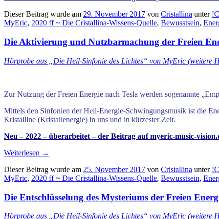
Dieser Beitrag wurde am
29. November 2017
von
Cristallina
unter
!C
MyEric
,
2020 ff ~ Die Cristallina-Wissens-Quelle
,
Bewusstsein
,
Ener
Die Aktivierung und Nutzbarmachung der Freien Energ
Hörprobe aus „Die Heil-Sinfonie des Lichtes“ von MyEric (weitere 
Zur Nutzung der Freien Energie nach Tesla werden sogenannte „Empfa
Mittels den Sinfonien der Heil-Energie-Schwingungsmusik ist die En
Kristalline (Kristallenergie) in uns und in kürzester Zeit.
Neu – 2022 – überarbeitet – der Beitrag auf myeric-music-vision
Weiterlesen
→
Dieser Beitrag wurde am
25. November 2017
von
Cristallina
unter
!C
MyEric
,
2020 ff ~ Die Cristallina-Wissens-Quelle
,
Bewusstsein
,
Ener
Die Entschlüsselung des Mysteriums der Freien Energi
Hörprobe aus „Die Heil-Sinfonie des Lichtes“ von MyEric (weitere 