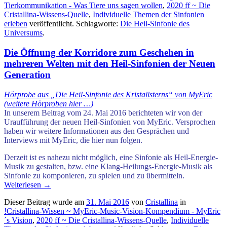
Tierkommunikation - Was Tiere uns sagen wollen
,
2020 ff ~ Die
Cristallina-Wissens-Quelle
,
Individuelle Themen der Sinfonien
erleben
veröffentlicht. Schlagworte:
Die Heil-Sinfonie des
Universums
.
Die Öffnung der Korridore zum Geschehen in
mehreren Welten mit den Heil-Sinfonien der Neuen
Generation
Hörprobe aus „Die Heil-Sinfonie des Kristallsterns“ von MyEric
(weitere Hörproben hier …)
In unserem Beitrag vom 24. Mai 2016 berichteten wir von der
Uraufführung der neuen Heil-Sinfonien von MyEric. Versprochen
haben wir weitere Informationen aus den Gesprächen und
Interviews mit MyEric, die hier nun folgen.
Derzeit ist es nahezu nicht möglich, eine Sinfonie als Heil-Energie-
Musik zu gestalten, bzw. eine Klang-Heilungs-Energie-Musik als
Sinfonie zu komponieren, zu spielen und zu übermitteln.
Weiterlesen
→
Dieser Beitrag wurde am
31. Mai 2016
von
Cristallina
in
!Cristallina-Wissen ~ MyEric-Music-Vision-Kompendium - MyEric
´s Vision
,
2020 ff ~ Die Cristallina-Wissens-Quelle
,
Individuelle