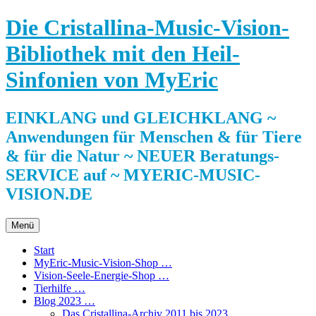
Zum
Die Cristallina-Music-Vision-
Inhalt
springen
Bibliothek mit den Heil-
Sinfonien von MyEric
EINKLANG und GLEICHKLANG ~
Anwendungen für Menschen & für Tiere
& für die Natur ~ NEUER Beratungs-
SERVICE auf ~ MYERIC-MUSIC-
VISION.DE
Menü
Start
MyEric-Music-Vision-Shop …
Vision-Seele-Energie-Shop …
Tierhilfe …
Blog 2023 …
Das Cristallina-Archiv 2011 bis 2023 …