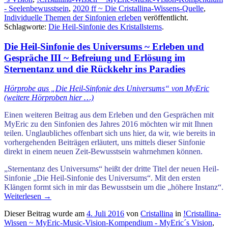
- Seelenbewusstsein
,
2020 ff ~ Die Cristallina-Wissens-Quelle
,
Individuelle Themen der Sinfonien erleben
veröffentlicht.
Schlagworte:
Die Heil-Sinfonie des Kristallsterns
.
Die Heil-Sinfonie des Universums ~ Erleben und
Gespräche III ~ Befreiung und Erlösung im
Sternentanz und die Rückkehr ins Paradies
Hörprobe aus „Die Heil-Sinfonie des Universums“ von MyEric
(weitere Hörproben hier …)
Einen weiteren Beitrag aus dem Erleben und den Gesprächen mit
MyEric zu den Sinfonien des Jahres 2016 möchten wir mit Ihnen
teilen.
Unglaubliches offenbart sich uns hier, da wir, wie bereits in
vorhergehenden Beiträgen erläutert, uns mittels dieser Sinfonie
direkt
in einem neuen Zeit-Bewusstsein wahrnehmen können.
„Sternentanz des Universums“ heißt der dritte Titel der neuen Heil-
Sinfonie „Die Heil-Sinfonie des Universums“. Mit den ersten
Klängen formt sich in mir das Bewusstsein um die „höhere Instanz“.
Weiterlesen
→
Dieser Beitrag wurde am
4. Juli 2016
von
Cristallina
in
!Cristallina-
Wissen ~ MyEric-Music-Vision-Kompendium - MyEric´s Vision
,