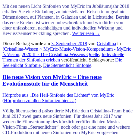
Mit den neuen Licht-Sinfonien von MyEric im Jubiläumsjahr 2018
erhalten Sie eine Einladung zu interstellaren Reisen in ungeahnte
Dimensionen, auf Planeten, in Galaxien und in Lichtstädte. Bereits
das erste Erleben ist wieder unbeschreiblich und wir dürfen von
einer unfassbaren, nachhaltigen und individuellen Wirkung und
Bewusstseinsentwicklung sprechen.
Weiterlesen
→
Dieser Beitrag wurde am
3. September 2018
von
Cristallina
in
!Cristallina-Wissen ~ MyEric-Music-Vision-Kompendium - MyEric
´s Vision
,
2020 ff ~ Die Cristallina-Wissens-Quelle
,
Individuelle
Themen der Sinfonien erleben
veröffentlicht. Schlagworte:
Die
Seelenlicht-Sinfonie
,
Die Sternenlicht-Sinfonie
.
Die neue Vision von MyEric ~ Eine neue
Evolutionsstufe für die Menschheit
Hörprobe aus „Die Heil-Sinfonie des Lichtes“ von MyEric
(Hörproben zu allen Sinfonien hier …)
Völlig überraschend präsentierte MyEric dem Cristallina-Team Ende
Juni 2017
zwei ganz neue Sinfonien.
Für dieses Jahr 2017 war
weder die Filmvertonung des kürzlich veröffentlichten Music-
Vision-Films „Sternenlichter“, noch oder gar eine neue und weitere
CD-Produktion mit neuen Sinfonien von MyEric vorgesehen.