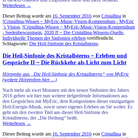
Weiterlesen
→
Dieser Beitrag wurde am
16. September 2016
von
Cristallina
in
!Cristallina-Wissen ~ MyEric-Music-Vision-Kompendium - MyEric
´s Vision
,
!Cristallina-Wissen ~ MyEric-Music-Vision-Kompendium
- Seelenbewusstsein
,
2020 ff ~ Die Cristallina-Wissens-Quelle
,
Individuelle Themen der Sinfonien erleben
veröffentlicht.
Schlagworte:
Die Heil-Sinfonie des Kristallsterns
.
Die Heil-Sinfonie des Kristallsterns ~ Erleben und
Gespräche II ~ Die Rückkehr als Licht zum Licht
Hörprobe aus „Die Heil-Sinfonie des Kristallsterns“ von MyEric
(weitere Hörproben hier …)
Nach mehr als zwei Monaten mit den neuen Sinfonien des Jahres
2016 geben wir hier nun weitere tiefgreifende Informationen aus
den Gesprächen mit MyEric, dem Komponisten dieser einzigartigen
Heil-Energie-Musik, sowie unser eigenes Erleben an Sie weiter. Es
geht um den zweiten Titel aus dieser Heil-Sinfonie des
Kristallsterns, der „Die Heilung“ heißt.
Weiterlesen
→
Dieser Beitrag wurde am
16. September 2016
von
Cristallina
in