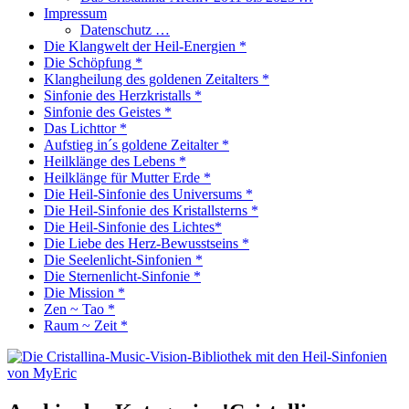
Impressum
Datenschutz …
Die Klangwelt der Heil-Energien *
Die Schöpfung *
Klangheilung des goldenen Zeitalters *
Sinfonie des Herzkristalls *
Sinfonie des Geistes *
Das Lichttor *
Aufstieg in´s goldene Zeitalter *
Heilklänge des Lebens *
Heilklänge für Mutter Erde *
Die Heil-Sinfonie des Universums *
Die Heil-Sinfonie des Kristallsterns *
Die Heil-Sinfonie des Lichtes*
Die Liebe des Herz-Bewusstseins *
Die Seelenlicht-Sinfonien *
Die Sternenlicht-Sinfonie *
Die Mission *
Zen ~ Tao *
Raum ~ Zeit *