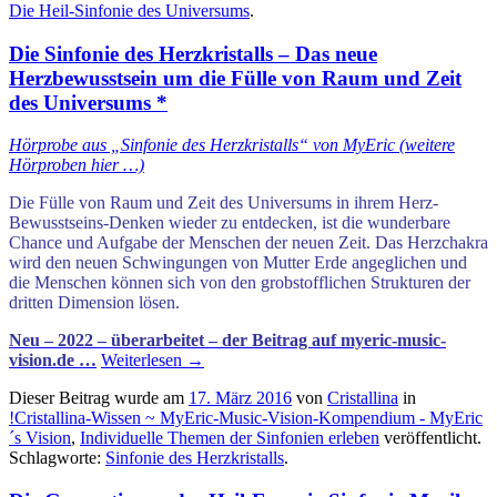
Die Heil-Sinfonie des Universums
.
Die Sinfonie des Herzkristalls – Das neue
Herzbewusstsein um die Fülle von Raum und Zeit
des Universums *
Hörprobe aus „Sinfonie des Herzkristalls“ von MyEric (weitere
Hörproben hier …)
Die Fülle von Raum und Zeit des Universums in ihrem Herz-
Bewusstseins-Denken wieder zu entdecken, ist die wunderbare
Chance und Aufgabe der Menschen der neuen Zeit. Das Herzchakra
wird den neuen Schwingungen von Mutter Erde angeglichen und
die Menschen können sich von den grobstofflichen Strukturen der
dritten Dimension lösen.
Neu – 2022 – überarbeitet – der Beitrag auf myeric-music-
vision.de …
Weiterlesen
→
Dieser Beitrag wurde am
17. März 2016
von
Cristallina
in
!Cristallina-Wissen ~ MyEric-Music-Vision-Kompendium - MyEric
´s Vision
,
Individuelle Themen der Sinfonien erleben
veröffentlicht.
Schlagworte:
Sinfonie des Herzkristalls
.