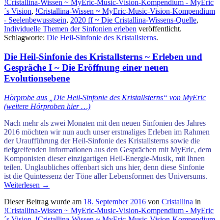
!Cristallina-Wissen ~ MyEric-Music-Vision-Kompendium - MyEric
´s Vision
,
!Cristallina-Wissen ~ MyEric-Music-Vision-Kompendium
- Seelenbewusstsein
,
2020 ff ~ Die Cristallina-Wissens-Quelle
,
Individuelle Themen der Sinfonien erleben
veröffentlicht.
Schlagworte:
Die Heil-Sinfonie des Kristallsterns
.
Die Heil-Sinfonie des Kristallsterns ~ Erleben und
Gespräche I ~ Die Eröffnung einer neuen
Evolutionsebene
Hörprobe aus „Die Heil-Sinfonie des Kristallsterns“ von MyEric
(weitere Hörproben hier …)
Nach mehr als zwei Monaten mit den neuen Sinfonien des Jahres
2016 möchten wir nun auch unser erstmaliges Erleben im Rahmen
der Uraufführung der Heil-Sinfonie des Kristallsterns sowie die
tiefgreifenden Informationen aus den Gesprächen mit MyEric, dem
Komponisten dieser einzigartigen Heil-Energie-Musik, mit Ihnen
teilen. Unglaubliches offenbart sich uns hier, denn diese Sinfonie
ist
die Quintessenz der Töne aller Lebensformen des Universums.
Weiterlesen
→
Dieser Beitrag wurde am
18. September 2016
von
Cristallina
in
!Cristallina-Wissen ~ MyEric-Music-Vision-Kompendium - MyEric
´s Vision
,
!Cristallina-Wissen ~ MyEric-Music-Vision-Kompendium