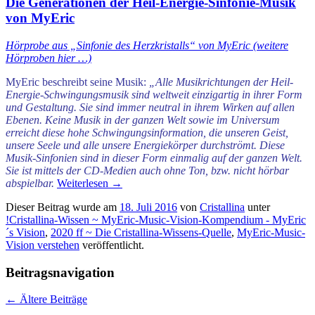
Die Generationen der Heil-Energie-Sinfonie-Musik
von MyEric
Hörprobe aus „Sinfonie des Herzkristalls“ von MyEric (weitere
Hörproben hier …)
MyEric beschreibt seine Musik:
„Alle Musikrichtungen der Heil-
Energie-Schwingungsmusik sind weltwei
t einzigar
tig in ihrer Form
und Gestaltung. Sie sind
immer neutral in ihrem Wirken auf allen
Ebenen.
Keine Musik in der ganzen Welt sowie im Universum
erreicht diese hohe Schwingungsinformation, die unseren Geist,
unsere Seele und alle unsere Energiekörper durchströmt.
Diese
Musik-Sinfonien sind in dieser Form einmalig auf der ganzen Welt.
Sie ist mittels der CD-Medien auch ohne Ton, bzw. nicht hörbar
abspielbar.
Weiterlesen
→
Dieser Beitrag wurde am
18. Juli 2016
von
Cristallina
unter
!Cristallina-Wissen ~ MyEric-Music-Vision-Kompendium - MyEric
´s Vision
,
2020 ff ~ Die Cristallina-Wissens-Quelle
,
MyEric-Music-
Vision verstehen
veröffentlicht.
Beitragsnavigation
←
Ältere Beiträge