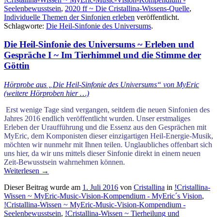
Seelenbewusstsein
,
2020 ff ~ Die Cristallina-Wissens-Quelle
,
Individuelle Themen der Sinfonien erleben
veröffentlicht.
Schlagworte:
Die Heil-Sinfonie des Universums
.
Die Heil-Sinfonie des Universums ~ Erleben und
Gespräche I ~ Im Tierhimmel und die Stimme der
Göttin
Hörprobe aus „Die Heil-Sinfonie des Universums“ von MyEric
(weitere Hörproben hier …)
.
Erst wenige Tage sind vergangen, seitdem die neuen Sinfonien des
Jahres 2016 endlich veröffentlicht wurden. Unser erstmaliges
Erleben der Uraufführung und die Essenz aus den Gesprächen mit
MyEric, dem Komponisten dieser einzigartigen Heil-Energie-Musik,
möchten wir nunmehr mit Ihnen teilen. Unglaubliches offenbart sich
uns hier, da wir uns mittels dieser Sinfonie direkt
in einem neuen
Zeit-Bewusstsein wahrnehmen können.
Weiterlesen
→
Dieser Beitrag wurde am
1. Juli 2016
von
Cristallina
in
!Cristallina-
Wissen ~ MyEric-Music-Vision-Kompendium - MyEric´s Vision
,
!Cristallina-Wissen ~ MyEric-Music-Vision-Kompendium -
Seelenbewusstsein
,
!Cristallina-Wissen ~ Tierheilung und