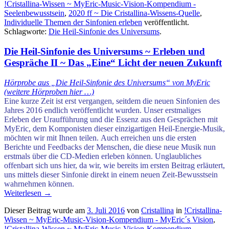
!Cristallina-Wissen ~ MyEric-Music-Vision-Kompendium -
Seelenbewusstsein
,
2020 ff ~ Die Cristallina-Wissens-Quelle
,
Individuelle Themen der Sinfonien erleben
veröffentlicht.
Schlagworte:
Die Heil-Sinfonie des Universums
.
Die Heil-Sinfonie des Universums ~ Erleben und
Gespräche II ~ Das „Eine“ Licht der neuen Zukunft
Hörprobe aus „Die Heil-Sinfonie des Universums“ von MyEric
(weitere Hörproben hier …)
Eine kurze Zeit ist erst vergangen, seitdem die neuen Sinfonien des
Jahres 2016 endlich veröffentlicht wurden. Unser erstmaliges
Erleben der Uraufführung und die Essenz aus den Gesprächen mit
MyEric, dem Komponisten dieser einzigartigen Heil-Energie-Musik,
möchten wir mit Ihnen teilen.
Auch erreichen uns die ersten
Berichte und Feedbacks der Menschen, die diese neue Musik nun
erstmals über die CD-Medien erleben können. Unglaubliches
offenbart sich uns hier, da wir, wie bereits im ersten Beitrag erläutert,
uns mittels dieser Sinfonie direkt
in einem neuen Zeit-Bewusstsein
wahrnehmen können.
Weiterlesen
→
Dieser Beitrag wurde am
3. Juli 2016
von
Cristallina
in
!Cristallina-
Wissen ~ MyEric-Music-Vision-Kompendium - MyEric´s Vision
,
!Cristallina-Wissen ~ MyEric-Music-Vision-Kompendium -