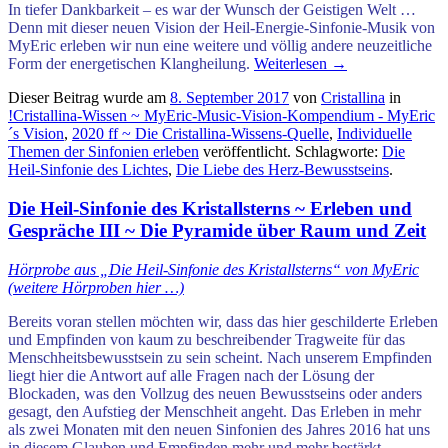
In tiefer Dankbarkeit – es war der Wunsch der Geistigen Welt …
Denn mit dieser neuen Vision der Heil-Energie-Sinfonie-Musik von
MyEric erleben wir nun eine weitere und völlig andere neuzeitliche
Form der energetischen Klangheilung.
Weiterlesen
→
Dieser Beitrag wurde am
8. September 2017
von
Cristallina
in
!Cristallina-Wissen ~ MyEric-Music-Vision-Kompendium - MyEric
´s Vision
,
2020 ff ~ Die Cristallina-Wissens-Quelle
,
Individuelle
Themen der Sinfonien erleben
veröffentlicht. Schlagworte:
Die
Heil-Sinfonie des Lichtes
,
Die Liebe des Herz-Bewusstseins
.
Die Heil-Sinfonie des Kristallsterns ~ Erleben und
Gespräche III ~ Die Pyramide über Raum und Zeit
Hörprobe aus „Die Heil-Sinfonie des Kristallsterns“ von MyEric
(weitere Hörproben hier …)
Bereits voran stellen möchten wir, dass das hier geschilderte Erleben
und Empfinden von kaum zu beschreibender Tragweite für das
Menschheitsbewusstsein zu sein scheint. Nach unserem Empfinden
liegt hier die Antwort auf alle Fragen nach der
Lösung der
Blockaden,
was den Vollzug des neuen Bewusstseins oder anders
gesagt, den Aufstieg der Menschheit angeht.
Das Erleben in mehr
als zwei Monaten mit den neuen Sinfonien des Jahres 2016 hat uns
in diesem Glauben und Empfinden mehr und mehr bestärkt.