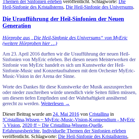
Themen der Sinfonien erleben
veröffentlicht. Schlagworte:
Die
Heil-Sinfonie des Kristallsterns
,
Die Heil-Sinfonie des Universums
.
Die Uraufführung der Heil-Sinfonien der Neuen
Generation
Hörprobe aus „Die Heil-Sinfonie des Universums“ von MyEric
(weitere Hörproben hier …)
Am 23. April 2016 durften wir die Uraufführung der neuen Heil-
Sinfonien von MyEric erleben. Bei diesen neuen Meisterwerken der
Sinfonie von MyEric handelt es sich um Kunstwerke der Heil-
Sinfonie-Music und
Konzertaufnahmen mit dem Orchester
MyEric-
Music-Vision in der Arena der Sinne.
Worte des Dankes für diese Kunstwerke der Musik auszusprechen
oder nieder zuschreiben würde unendlich viele Seiten füllen müssen,
um diesem tiefen Empfinden und der Wahrhaftigkeit annähernd
gerecht zu werden.
Weiterlesen
→
Dieser Beitrag wurde am
24. Mai 2016
von
Cristallina
in
!Cristallina-Wissen ~ MyEric-Music-Vision-Kompendium - MyEric
´s Vision
,
2020 ff ~ Die Cristallina-Wissens-Quelle
,
Erfahrungsberichte
,
Individuelle Themen der Sinfonien erleben
veröffentlicht. Schlagworte:
Die Heil-Sinfonie des Kristallsterns
,