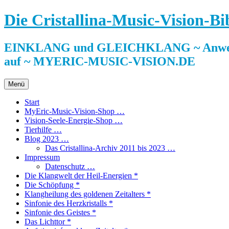
Zum
Die Cristallina-Music-Vision-Bi
Inhalt
springen
EINKLANG und GLEICHKLANG ~ Anwendun
auf ~ MYERIC-MUSIC-VISION.DE
Menü
Start
MyEric-Music-Vision-Shop …
Vision-Seele-Energie-Shop …
Tierhilfe …
Blog 2023 …
Das Cristallina-Archiv 2011 bis 2023 …
Impressum
Datenschutz …
Die Klangwelt der Heil-Energien *
Die Schöpfung *
Klangheilung des goldenen Zeitalters *
Sinfonie des Herzkristalls *
Sinfonie des Geistes *
Das Lichttor *