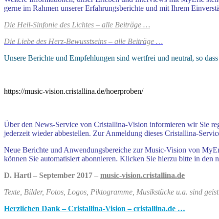
gerne im Rahmen unserer Erfahrungsberichte und mit Ihrem Einverstä
Die Heil-Sinfonie des Lichtes – alle Beiträge …
Die Liebe des Herz-Bewusstseins – alle Beiträge …
Unsere Berichte und Empfehlungen sind wertfrei und neutral, so dass 
https://music-vision.cristallina.de/hoerproben/
Über den News-Service von Cristallina-Vision informieren wir Sie r
jederzeit wieder abbestellen. Zur Anmeldung dieses Cristallina-Servic
Neue Berichte und Anwendungsbereiche zur Music-Vision von MyEric v
können Sie automatisiert abonnieren. Klicken Sie hierzu bitte in den
D. Hartl – September 2017
–
music-vision.cristallina.de
T
exte, Bilder, Fotos, Logos, Piktogramme, Musikstücke u.a. sind gei
Herzlichen Dank – Cristallina-Vision – cristallina.de …