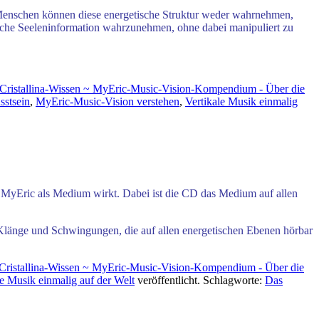
en Menschen können diese energetische Struktur weder wahrnehmen,
sche
Seeleninformation wahrzunehmen,
ohne dabei manipuliert zu
!Cristallina-Wissen ~ MyEric-Music-Vision-Kompendium - Über die
stsein
,
MyEric-Music-Vision verstehen
,
Vertikale Musik einmalig
 MyEric als Medium wirkt. Dabei ist
die
CD das Medium
auf allen
 Klänge und Schwingungen, die auf allen energetischen Ebenen hörbar
Cristallina-Wissen ~ MyEric-Music-Vision-Kompendium - Über die
le Musik einmalig auf der Welt
veröffentlicht. Schlagworte:
Das