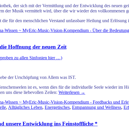
bliothek, der sich mit der Vermittlung und der Entwicklung des neuen g
orm der Musik vermittelt wird, über die wir wieder
den vollkommenen g
ist die für den menschlichen Verstand unfassbare
Heilung und Erlösung i
lina-Wissen ~ MyEric-Music-Vision-Kompendium - Über die Bedeutung
 die Hoffnung der neuen Zeit
proben zu allen Sinfonien hier …)
 Liebe der Urschöpfung von Allem was IST.
schenseelen ist es, wenn dies für die individuelle Seele wieder im Hie
en uns diese liebevollen Zeilen:
Weiterlesen
→
lina-Wissen ~ MyEric-Music-Vision-Kompendium - Feedbacks und Erl
elle
,
Alltägliches Leben
,
Energetisches
,
Entspannung und Wellness
,
Er
 unsere Entwicklung ins Feinstoffliche *