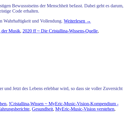
eistigen Bewussstseins der Menschheit befasst. Dabei geht es darum,
eistige Code
erhalten.
n Wahrhaftigkeit und Vollendung.
Weiterlesen
→
 der Musik
,
2020 ff ~ Die Cristallina-Wissens-Quelle
,
r und Jetzt des Lebens erlebbar wird, so dass sie voller Zuversicht
eben
,
!Cristallina-Wissen ~ MyEric-Music-Vision-Kompendium -
fahrungsberichte
,
Gesundheit
,
MyEric-Music-Vision verstehen
,