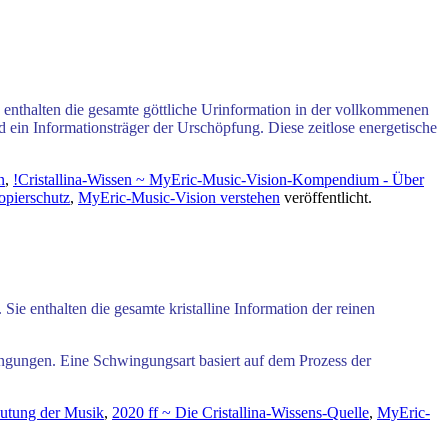
enthalten die gesamte göttliche Urinformation
in der vollkommenen
d
ein Informationsträger der Urschöpfung.
Diese zeitlose energetische
n
,
!Cristallina-Wissen ~ MyEric-Music-Vision-Kompendium - Über
pierschutz
,
MyEric-Music-Vision verstehen
veröffentlicht.
Sie enthalten die gesamte kristalline Information
der reinen
ungen. Eine Schwingungsart basiert auf dem Prozess der
eutung der Musik
,
2020 ff ~ Die Cristallina-Wissens-Quelle
,
MyEric-