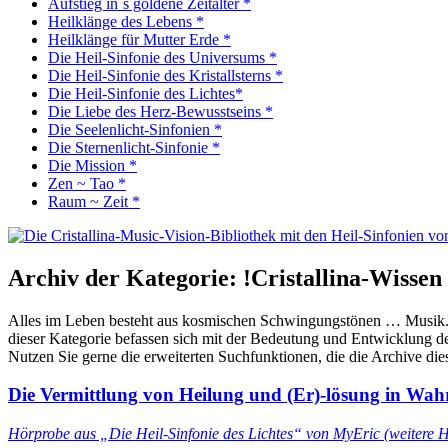
Aufstieg in´s goldene Zeitalter *
Heilklänge des Lebens *
Heilklänge für Mutter Erde *
Die Heil-Sinfonie des Universums *
Die Heil-Sinfonie des Kristallsterns *
Die Heil-Sinfonie des Lichtes*
Die Liebe des Herz-Bewusstseins *
Die Seelenlicht-Sinfonien *
Die Sternenlicht-Sinfonie *
Die Mission *
Zen ~ Tao *
Raum ~ Zeit *
Archiv der Kategorie:
!Cristallina-Wisse
Alles im Leben besteht aus kosmischen Schwingungstönen … Musik. Ak
dieser Kategorie befassen sich mit der Bedeutung und Entwicklung d
Nutzen Sie gerne die erweiterten Suchfunktionen, die die Archive die
Die Vermittlung von Heilung und (Er)-lösung in Wahr
Hörprobe aus „Die Heil-Sinfonie des Lichtes“ von MyEric (weitere 