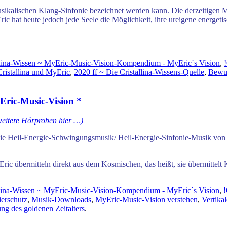
r musikalischen Klang-Sinfonie bezeichnet werden kann. Die derzeitig
c hat heute jedoch jede Seele die Möglichkeit, ihre ureigene energeti
llina-Wissen ~ MyEric-Music-Vision-Kompendium - MyEric´s Vision
,
Cristallina und MyEric
,
2020 ff ~ Die Cristallina-Wissens-Quelle
,
Bewus
ric-Music-Vision *
weitere Hörproben hier …)
e die Heil-Energie-Schwingungsmusik/ Heil-Energie-Sinfonie-Musik von
ic übermitteln direkt aus dem Kosmischen, das heißt, sie übermittelt
llina-Wissen ~ MyEric-Music-Vision-Kompendium - MyEric´s Vision
,
!
erschutz
,
Musik-Downloads
,
MyEric-Music-Vision verstehen
,
Vertika
ng des goldenen Zeitalters
.