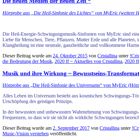
Die neuen Medien der neuen Zeit *
Hörprobe aus „Die Heil-Sinfonie des Lichtes“ von MyEric (weitere 
Die Heil-Energie-Schwingungsmusik-Sinfonien von MyEric
sind
ein
Liebe für
Menschen, Tiere, Pflanzen, Mutter Erde und alle Planeten,
Klangheilung ist
eine neutrale, ganzheitliche und vollkommene Harm
Dieser Beitrag wurde am
24. Oktober 2015
von
Cristallina
unter
!Cri
die Bedeutung der Musik
,
2020 ff ~ Aktuelles von Cristallina
,
2020 ff
Musik und ihre Wirkung ~ Bewusstseins-Transformat
Hörprobe aus „Die Heil-Sinfonie des Universums“ von MyEric (Hörp
Alles Leben im Universum besteht aus kosmischen Schwingungs-Töne
Urschöpfung des geistigen Prinzips.
In der bewussten und unbewussten Wahrnehmung von Schwingungs-Tö
Frequenzen, so dass wir sie nicht als wirkliche Schwingungen bezei
Dieser Beitrag wurde am
2. September 2017
von
Cristallina
unter
!Cr
Music-Vision verstehen
veröffentlicht.