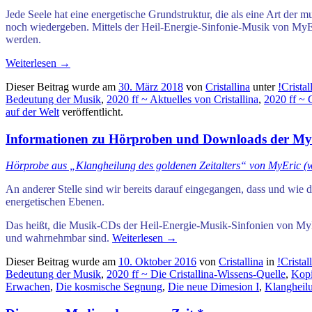
Jede Seele hat eine energetische Grundstruktur, die als eine Art de
noch wiedergeben. Mittels der Heil-Energie-Sinfonie-Musik von MyEri
werden.
Weiterlesen
→
Dieser Beitrag wurde am
30. März 2018
von
Cristallina
unter
!Crista
Bedeutung der Musik
,
2020 ff ~ Aktuelles von Cristallina
,
2020 ff ~ 
auf der Welt
veröffentlicht.
Informationen zu Hörproben und Downloads der MyE
Hörprobe aus „Klangheilung des goldenen Zeitalters“ von MyEric (
An anderer Stelle
sind wir bereits darauf eingegangen, dass und wi
energetischen Ebenen.
Das heißt, die Musik-CDs der Heil-Energie-Musik-Sinfonien von MyEr
und wahrnehmbar sind.
Weiterlesen
→
Dieser Beitrag wurde am
10. Oktober 2016
von
Cristallina
in
!Crista
Bedeutung der Musik
,
2020 ff ~ Die Cristallina-Wissens-Quelle
,
Kopi
Erwachen
,
Die kosmische Segnung
,
Die neue Dimesion I
,
Klangheilu