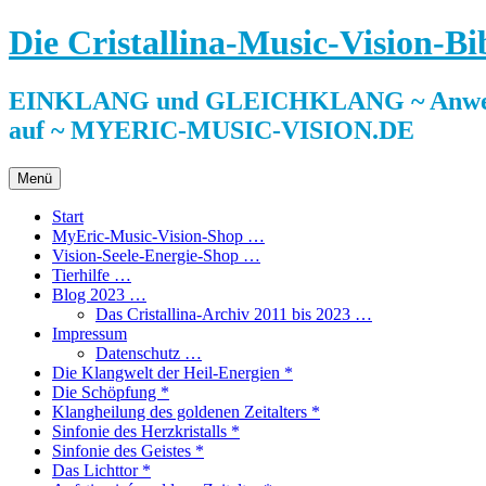
Zum
Die Cristallina-Music-Vision-Bi
Inhalt
springen
EINKLANG und GLEICHKLANG ~ Anwendun
auf ~ MYERIC-MUSIC-VISION.DE
Menü
Start
MyEric-Music-Vision-Shop …
Vision-Seele-Energie-Shop …
Tierhilfe …
Blog 2023 …
Das Cristallina-Archiv 2011 bis 2023 …
Impressum
Datenschutz …
Die Klangwelt der Heil-Energien *
Die Schöpfung *
Klangheilung des goldenen Zeitalters *
Sinfonie des Herzkristalls *
Sinfonie des Geistes *
Das Lichttor *