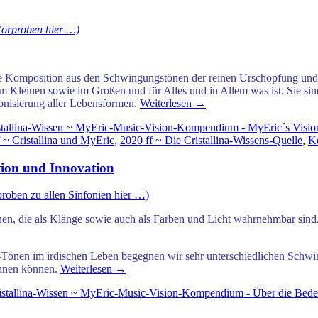
Hörproben hier …)
e Komposition aus den Schwingungstönen der reinen Urschöpfung und
im Kleinen sowie im Großen und für Alles und in Allem was ist.
Sie sin
onisierung aller Lebensformen.
Weiterlesen
→
stallina-Wissen ~ MyEric-Music-Vision-Kompendium - MyEric´s Visio
 ~ Cristallina und MyEric
,
2020 ff ~ Die Cristallina-Wissens-Quelle
,
Ko
ion und Innovation
roben zu allen Sinfonien hier …)
n, die als Klänge sowie
auch als Farben und Licht wahrnehmbar sind. 
nen im irdischen Leben begegnen wir sehr unterschiedlichen Schwing
chnen können.
Weiterlesen
→
istallina-Wissen ~ MyEric-Music-Vision-Kompendium - Über die Bed