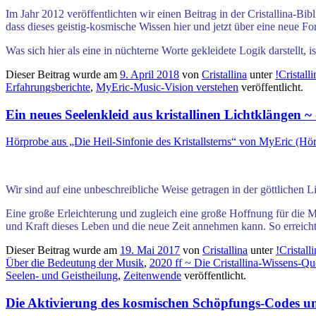
Im Jahr 2012 veröffentlichten wir einen Beitrag in der Cristallina-Bi
dass dieses geistig-kosmische Wissen hier und jetzt über eine neue F
Was sich hier als eine in nüchterne Worte gekleidete Logik darstellt, 
Dieser Beitrag wurde am
9. April 2018
von
Cristallina
unter
!Cristal
Erfahrungsberichte
,
MyEric-Music-Vision verstehen
veröffentlicht.
Ein neues Seelenkleid aus kristallinen Lichtklängen ~
Hörprobe aus „Die Heil-Sinfonie des Kristallsterns“ von MyEric (Hör
Wir sind auf eine unbeschreibliche Weise getragen in der göttlichen
Eine große Erleichterung und zugleich eine große Hoffnung für die Men
und Kraft dieses Leben und die neue Zeit annehmen kann. So erreicht
Dieser Beitrag wurde am
19. Mai 2017
von
Cristallina
unter
!Cristal
Über die Bedeutung der Musik
,
2020 ff ~ Die Cristallina-Wissens-Qu
Seelen- und Geistheilung
,
Zeitenwende
veröffentlicht.
Die Aktivierung des kosmischen Schöpfungs-Codes und